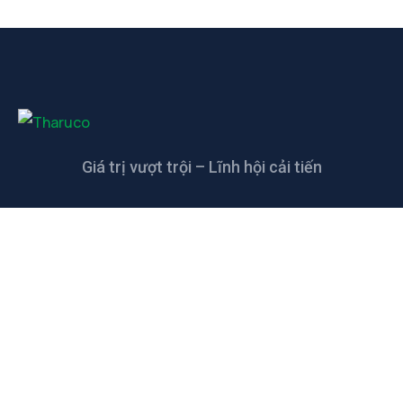
Giá trị vượt trội – Lĩnh hội cải tiến
LIÊN HỆ
CÔNG TY TNHH CAO SU KỸ THUẬT
THANH THANH
Đường số 5, KCN Giang Điền, xã Giang Điền,
Trảng Bom, Đồng Nai, Việt Nam