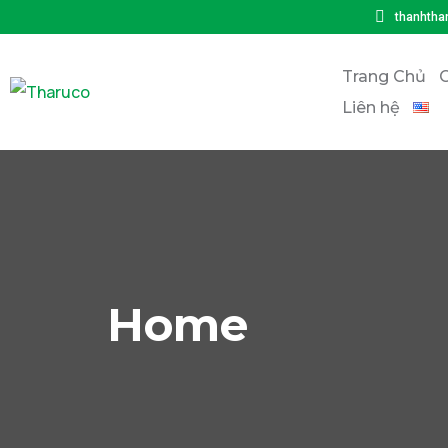
thanhtha
Trang Chủ
G
Liên hệ
Home