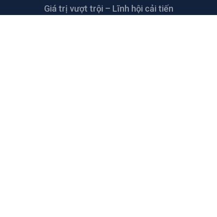
Giá trị vượt trội – Lĩnh hội cải tiến
LIÊN HỆ
CÔNG TY TNHH CAO SU KỸ THUẬT
THANH THANH
Đường số 5, KCN Giang Điền, xã Giang Điền,
Trảng Bom, Đồng Nai, Việt Nam
thanhthanh@tharuco.com
+84 2513.68.55.66