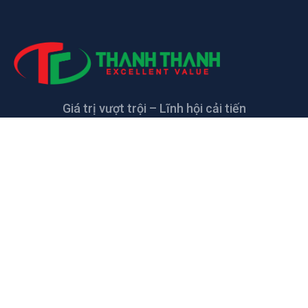
Giá trị vượt trội – Lĩnh hội cải tiến
LIÊN HỆ
CÔNG TY TNHH CAO SU KỸ THUẬT
THANH THANH
Đường số 5, KCN Giang Điền, xã Giang Điền,
Trảng Bom, Đồng Nai, Việt Nam