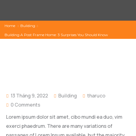
Home
Building
Building A Post Frame Home: 3 Surprises You Should Know
13 Tháng 9, 2022
Building
tharuco
0 Comments
Lorem ipsum dolor sit amet, cibo mundi ea duo, vim
exerci phaedrum. There are many variations of
passages of Lorem Ipsum available, but the majority