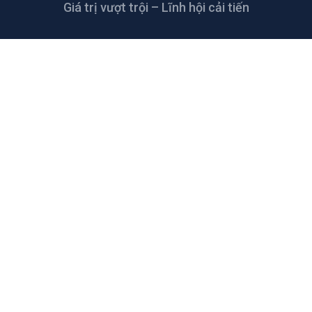
Giá trị vượt trội – Lĩnh hội cải tiến
LIÊN HỆ
CÔNG TY TNHH CAO SU KỸ THUẬT
THANH THANH
Đường số 5, KCN Giang Điền, xã Giang Điền,
Trảng Bom, Đồng Nai, Việt Nam
thanhthanh@tharuco.com
+84 2513.68.55.66