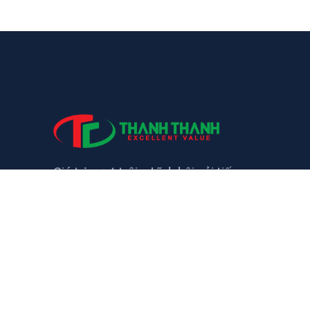
Giá trị vượt trội – Lĩnh hội cải tiến
LIÊN HỆ