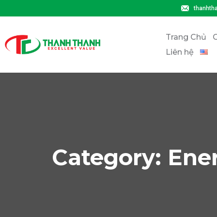
thanhth
Trang Chủ
G
Liên hệ
Category:
Ene