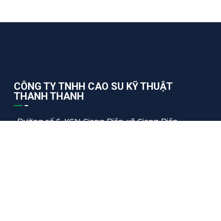
CÔNG TY TNHH CAO SU KỸ THUẬT
THANH THANH
Đường số 5, KCN Giang Điền, xã Giang Điền,
Trảng Bom, Đồng Nai, Việt Nam
thanhthanh@tharuco.com
+84 2513.68.55.66